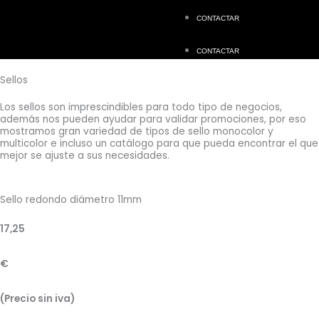
CONTACTAR
CONTACTAR
Sellos
Los sellos son imprescindibles para todo tipo de negocios,
además nos pueden ayudar para validar promociones, por eso
mostramos gran variedad de tipos de sello monocolor y
multicolor e incluso un catálogo para que pueda encontrar el que
mejor se ajuste a sus necesidades.
Sello redondo diámetro 11mm
17,25
€
(Precio sin iva)