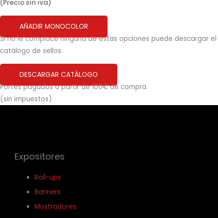
(Precio sin iva)
AÑADIR MONOCOLOR
Si no le complace ninguna de estas opciones puede descargar el
catálogo de sellos.
DESCARGAR CATÁLOGO
Portes pagados a partir de 100€ de compra
(sin impuestos)
Expositores
Roll-ups
Banners
Mostradores