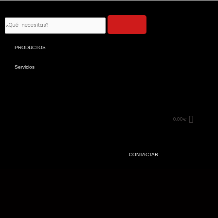
Ir
al
Search
contenido
PRODUCTOS
Servicios
0,00
€
CONTACTAR