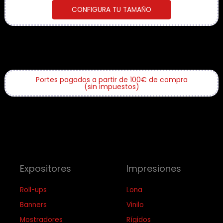
CONFIGURA TU TAMAÑO
Portes pagados a partir de 100€ de compra
(sin impuestos)
Expositores
Impresiones
Roll-ups
Lona
Banners
Vinilo
Mostradores
Rígidos