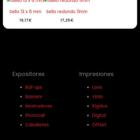
1.270,00€
Sello 13 x 6 mm
Sello redondo 11mm
19,17
€
17,25
€
Expositores
Impresiones
Roll-ups
Lona
Banners
Vinilo
Mostradores
Rígidos
Photocall
Digital
Caballetes
Offset