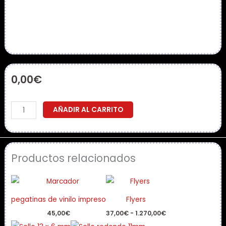
0,00
€
Pegatinas
AÑADIR AL CARRITO
tintas
uvi
Cálculo
Productos relacionados
de
Coste
Rango
Personalizado"
de
precios:
cantidad
pegatinas de vinilo impreso
Flyers
desde
37,00€
45,00
€
37,00
€
-
1.270,00
€
hasta