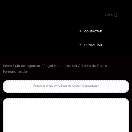
0,00
€
CONTACTAR
CONTACTAR
Inicio
/
Sin categorizar
/ Pegatinas tintas uvi Cálculo de Coste
Personalizado»
Pegatinas tintas uvi Cálculo de Coste Personalizado»