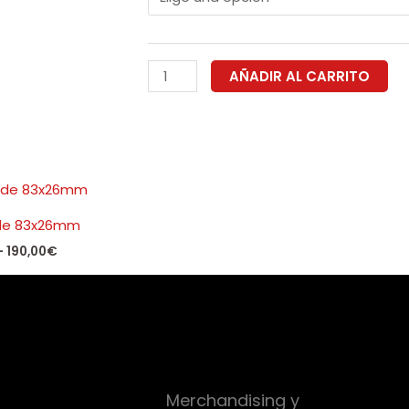
83x52mm(tamaño
desde
tarjeta)
75,00€
cantidad
AÑADIR AL CARRITO
hasta
297,00
Rango
de
precios:
 de 83x26mm
desde
90,00€
-
190,00
€
hasta
190,00€
Merchandising y