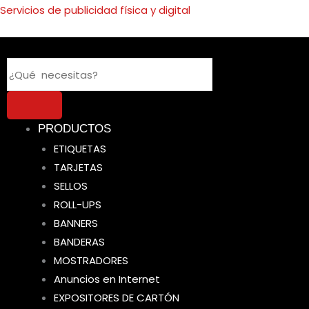
Ir
Servicios de publicidad física y digital
al
contenido
Search
PRODUCTOS
ETIQUETAS
TARJETAS
SELLOS
ROLL-UPS
BANNERS
BANDERAS
MOSTRADORES
Anuncios en Internet
EXPOSITORES DE CARTÓN