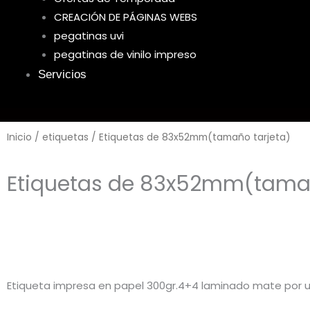
CREACIÓN DE PÁGINAS WEBS
pegatinas uvi
pegatinas de vinilo impreso
Servicios
Inicio
/
etiquetas
/ Etiquetas de 83x52mm(tamaño tarjeta)
Etiquetas de 83x52mm(tamañ
Etiqueta impresa en papel 300gr.4+4 laminado mate por u