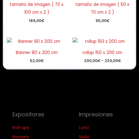
tamaño de imagen ( 70 x
tamaño de imagen ( 50 x
100 cm x 2 )
70 cm x 2 )
169,00
€
95,00
€
Rango
de
precios:
Banner 80 x 200 cm
rollup 150 x 200 cm
desde
200,00€
52,00
€
200,00
€
-
230,00
€
hasta
230,00€
Expositores
Impresiones
Roll-ups
Lona
Banners
Vinilo