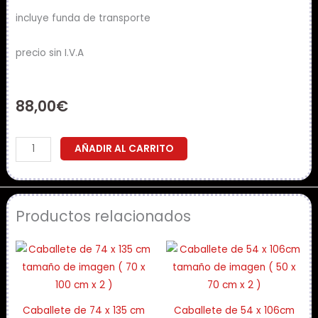
incluye funda de transporte
precio sin I.V.A
88,00
€
Banner
AÑADIR AL CARRITO
120
x
198
Productos relacionados
cm
cantidad
Caballete de 74 x 135 cm
Caballete de 54 x 106cm