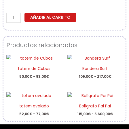
hasta
5.600,00€
AÑADIR AL CARRITO
Productos relacionados
Rango
Rango
de
de
precios:
precios:
totem de Cubos
Bandera Surf
desde
desde
50,00€
109,00€
50,00
€
-
93,00
€
109,00
€
-
217,00
€
hasta
hasta
93,00€
217,00€
Rango
Rango
de
de
precios:
precios:
totem ovalado
Bolígrafo Pai Pai
desde
desde
52,00€
115,00€
52,00
€
-
77,00
€
115,00
€
-
5.600,00
€
hasta
hasta
77,00€
5.600,00