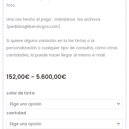
foto.
Una vez hecho el pago , mándanos los archivos
(pedidos@iberologos.com).
Si quiere alguna variación en la las tintas o la
personalización o cualquier tipo de consulta, cómo otras
cantidades, la puede hacer llegar al mismo e-mail.
Rango
152,00
€
-
5.600,00
€
de
Abanico
color de tinta
precios:
de
Hello
desde
cantidad
Kitt
152,00€
cantidad